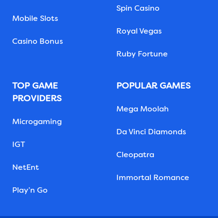
Spin Casino
Mobile Slots
Royal Vegas
Casino Bonus
Ruby Fortune
TOP GAME
POPULAR GAMES
PROVIDERS
Mega Moolah
Microgaming
Da Vinci Diamonds
IGT
Cleopatra
NetEnt
Immortal Romance
Play’n Go