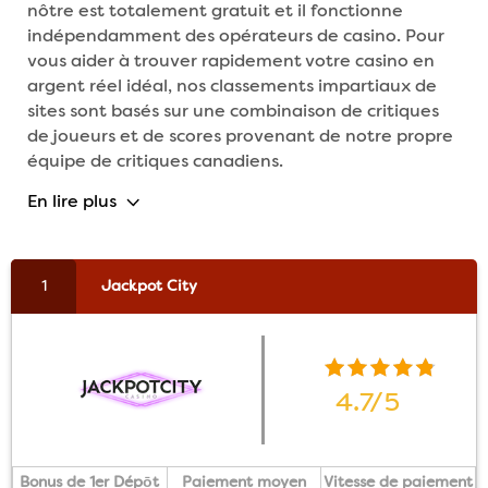
nôtre est totalement gratuit et il fonctionne
indépendamment des opérateurs de casino. Pour
vous aider à trouver rapidement votre casino en
argent réel idéal, nos classements impartiaux de
sites sont basés sur une combinaison de critiques
de joueurs et de scores provenant de notre propre
équipe de critiques canadiens.
En lire plus
Jackpot City
4.7/5
Bonus de 1er Dépōt
Paiement moyen
Vitesse de paiement