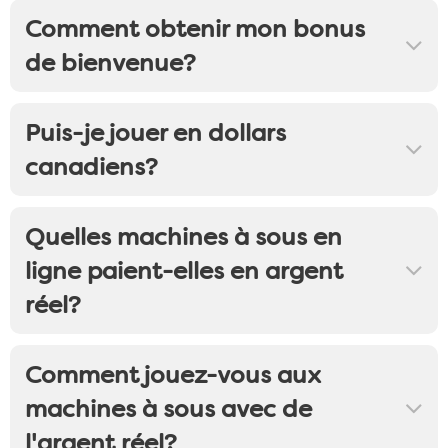
canadiens. Consultez notre guide des meilleurs
Bien qu'une longue série de pertes puisse faire
Comment obtenir mon bonus
casinos réglementés pour vous assurer que
penser à certains joueurs de machines à sous
votre argent est en sécurité. Si vous jouez dans
en ligne que quelque chose ne tourne pas rond
de bienvenue?
un casino en ligne aujourd'hui, vérifiez le
dans leur casino, jouer aux machines à sous en
symbole VeriSign dans le hall du site. C'est un
ligne avec de l'argent réel dans les casinos est
Un
bonus de bienvenue
vous sera offert dès
symbole associé à un système de sécurité
parfaitement sûr. Les générateurs de nombres
Puis-je jouer en dollars
que vous effectuerez votre premier dépôt en
reconnu qui montre que le site est réglementé.
aléatoires (RNG) utilisés dans les jeux du site
argent réel au sein d’un casino en argent réel
canadiens?
Un casino en ligne très réglementé aura
sont supervisés et audités indépendamment
proposant des machines à sous en ligne. Cela
également le même cryptage numérique que
pour assurer un déroulement du jeu
peut varier de 50 à 100% de la somme de votre
les grandes institutions financières telles que
totalement équitable. Après tout, ce n'est pas
Alors que certains casinos de machines à sous
dépôt, jusqu'à 200 $ CAD ou 500 $ CAD.
Quelles machines à sous en
les banques; cela signifie que vous pouvez jouer
dans l'intérêt d'un casino Internet de bonne
en ligne n'acceptent que le dollar américain, la
Consultez notre guide expert pour découvrir
en sachant que l'argent de tous les joueurs est
réputation d'avoir des jeux frauduleux!
livre sterling et l’euro, la plupart des meilleurs
ligne paient-elles en argent
les sites pour les joueurs canadiens qui offrent
en sécurité.
casinos en ligne acceptent également le dollar
les meilleurs bonus. Souvent, le casino vous
réel?
canadien. Si vous cherchez à profiter des
demandera de jouer à un certain nombre de
machines à sous en ligne avec de l'argent réel
jeux dans un certain laps de temps et avec une
au Canada, il suffit simplement de consulter
Toutes les machines à sous nécessitant des
certaine mise afin de déclencher le bonus, puis
Comment jouez-vous aux
notre guide expert pour découvrir les sites de
dépôts en argent réel peuvent être payantes.
retirer votre argent bonus.
jeux qui acceptent le dollar canadien. Voici les
En fait, les plus gros jackpots proviennent des
machines à sous avec de
meilleurs sites recommandés pour les joueurs
machines à sous en ligne. Mega Moolah, par
l'argent réel?
canadiens.
exemple, a déjà versé près de 10 millions de