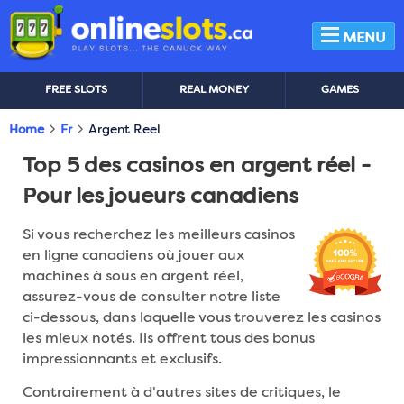
GOLDEN GODDESS
NEOSURF CASINOS
BETONRED
WMS
MENU
DA VINCI DIAMONDS
CASINO FRIDAY
ARISTOCRAT
IMMORTAL ROMANCE
FREE SLOTS
REAL MONEY
GAMES
JUSTCASINO
BALLY
GONZO'S QUEST
Home
Fr
Argent Reel
ALL CASINO REVIEWS
PLAY'N GO
BIER HAUS
Top 5 des casinos en argent réel -
RAINBOW RICHES
Pour les joueurs canadiens
Si vous recherchez les meilleurs casinos
en ligne canadiens où jouer aux
machines à sous en argent réel,
assurez-vous de consulter notre liste
ci-dessous, dans laquelle vous trouverez les casinos
les mieux notés. Ils offrent tous des bonus
impressionnants et exclusifs.
Contrairement à d'autres sites de critiques, le