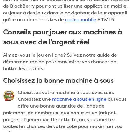
de BlackBerry pourront utiliser une application mobile,
ou jouer à des jeux dans le navigateur de leur appareil
grâce aux derniers sites de
casino mobile
HTML5.
Conseils pour jouer aux machines à
sous avec de l’argent réel
Aimez-vous le jeu en ligne? Suivez notre guide de
démarrage rapide pour maximiser vos chances de
battre les casinos.
Choisissez la bonne machine à sous
Choisissez votre machine à sous avec soin.
Choisissez une
machine à sous en ligne
qui vous
offre une bonne quantité de lignes de
paiement, de nombreux jeux bonus et un jackpot
progressif généreux. De cette façon, vous mettez
toutes les chances de votre côté pour maximiser vos