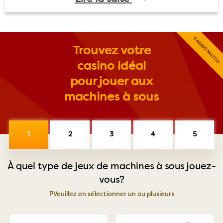
Trouvez votre
casino idéal
pour jouer aux
machines à sous
1
2
3
4
5
À quel type de jeux de machines à sous jouez-
vous?
PVeuillez en sélectionner un ou plusieurs