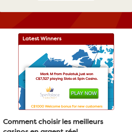
Latest Winners
VISA
MASTERCARD
Mark M from Paulatuk just won
3 ROULEAUX
5 ROULEAUX
C$7,527 playing Slots at Spin Casino.
DÉPÔT MULTIPLICATEUR
PAS DE DÉPÔT
PLAY NOW
C$1000 Welcome bonus for new customers
PAYSAFE CARD
CARTE DE DÉBIT INSTA
Comment choisir les meilleurs
N'Y PENSEZ PAS
7 ROULEAUX
RECHARGE MENSUEL