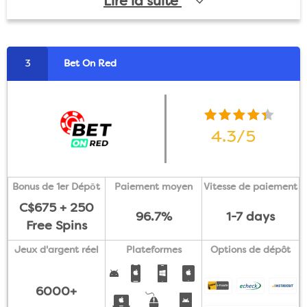
Lire la suite
Bet On Red
4.3/5
Bonus de 1er Dépōt
Paiement moyen
Vitesse de paiement
C$675 + 250
96.7%
1-7 days
Free Spins
Jeux d'argent réel
Plateformes
Options de dépôt
6000+