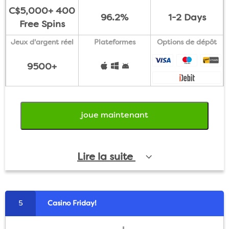
C$5,000+ 400
96.2%
1-2 Days
Free Spins
Jeux d'argent réel
Plateformes
Options de dépôt
9500+
joue maintenant
Lire la suite
Casino Friday!