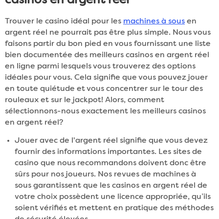
casinos en argent réel
BONUS DE BIENVENUE
Trouver le casino idéal pour les
machines à sous
en
NETELLER
argent réel ne pourrait pas être plus simple. Nous vous
SKRILL
faisons partir du bon pied en vous fournissant une liste
bien documentée des meilleurs casinos en argent réel
en ligne parmi lesquels vous trouverez des options
idéales pour vous. Cela signifie que vous pouvez jouer
PROGRAMME DE FIDÉLITÉ
TOUR GRATUIT DE
en toute quiétude et vous concentrer sur le tour des
VIP
JETONS
rouleaux et sur le jackpot! Alors, comment
sélectionnons-nous exactement les meilleurs casinos
en argent réel?
Jouer avec de l'argent réel signifie que vous devez
fournir des informations importantes. Les sites de
casino que nous recommandons doivent donc être
sûrs pour nos joueurs. Nos revues de machines à
sous garantissent que les casinos en argent réel de
votre choix possèdent une licence appropriée, qu’ils
soient vérifiés et mettent en pratique des méthodes