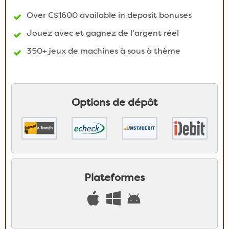
Over C$1600 available in deposit bonuses
Jouez avec et gagnez de l'argent réel
350+ jeux de machines à sous à thème
Options de dépôt
Plateformes